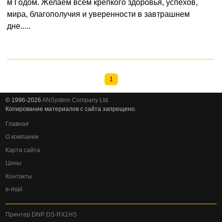
м Годом. Желаем всем крепкого здоровья, успехов,
мира, благополучия и уверенности в завтрашнем
дне.....
1
© 1996-2026
ANSystem Company Ltd.
Копирование материалов с сайта запрещено.
Главная
О компании
Карта сайта
Цены
Контакты
e-mail
Принтер DNP DS-RX1HS