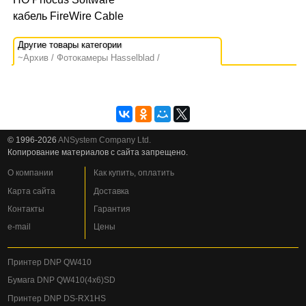
кабель FireWire Cable
~Архив
Фотокамеры Hasselblad
© 1996-2026
ANSystem Company Ltd.
Копирование материалов с сайта запрещено.
О компании
Как купить, оплатить
Карта сайта
Доставка
Контакты
Гарантия
e-mail
Цены
Принтер DNP QW410
Бумага DNP QW410(4x6)SD
Принтер DNP DS-RX1HS