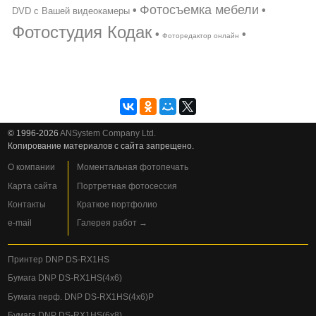
Фотосъемка мебели
•
•
DVD с Вашей видеокамеры
Фотостудия Кодак
•
•
Фоторедактор онлайн
© 1996-2026
ANSystem Company Ltd.
Копирование материалов с сайта запрещено.
О компании
Моментальная фотопечать
Карта сайта
Портретная фотосессия
Контакты
Краткое портфолио
e-mail
Галерея работ →
Принтер DNP DS-RX1HS
Бумага DNP DS-RX1HS(4x6)
Бумага перф. DNP DS-RX1HS(4x6)P
Бумага DNP DS-RX1HS(6x8)