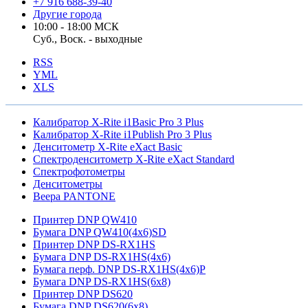
+7 916 688-39-40
Другие города
10:00 - 18:00 МСК
Суб., Воск. - выходные
RSS
YML
XLS
Калибратор X-Rite i1Basic Pro 3 Plus
Калибратор X-Rite i1Publish Pro 3 Plus
Денситометр X-Rite eXact Basic
Спектроденситометр X-Rite eXact Standard
Спектрофотометры
Денситометры
Веера PANTONE
Принтер DNP QW410
Бумага DNP QW410(4x6)SD
Принтер DNP DS-RX1HS
Бумага DNP DS-RX1HS(4x6)
Бумага перф. DNP DS-RX1HS(4x6)P
Бумага DNP DS-RX1HS(6x8)
Принтер DNP DS620
Бумага DNP DS620(6x8)