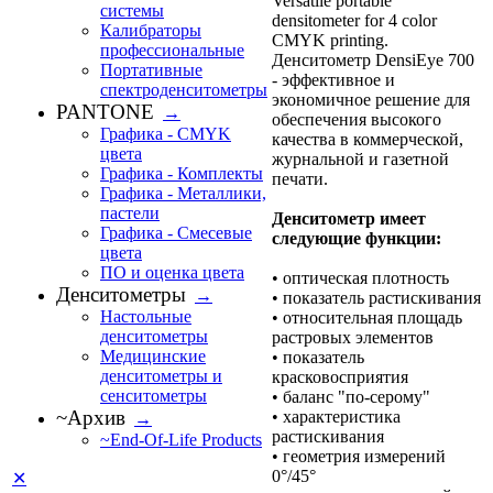
Versatile portable
системы
densitometer for 4 color
Калибраторы
CMYK printing.
профессиональные
Денситометр DensiEye 700
Портативные
- эффективное и
cпектроденситометры
экономичное решение для
PANTONE
→
обеспечения высокого
Графика - CMYK
качества в коммерческой,
цвета
журнальной и газетной
Графика - Комплекты
печати.
Графика - Металлики,
пастели
Денситометр имеет
Графика - Смесевые
следующие функции:
цвета
ПО и оценка цвета
• оптическая плотность
Денситометры
→
• показатель растискивания
Настольные
• относительная площадь
денситометры
растровых элементов
Медицинские
• показатель
денситометры и
красковосприятия
сенситометры
• баланс "по-серому"
~Архив
• характеристика
→
растискивания
~End-Of-Life Products
• геометрия измерений
0°/45°
✕