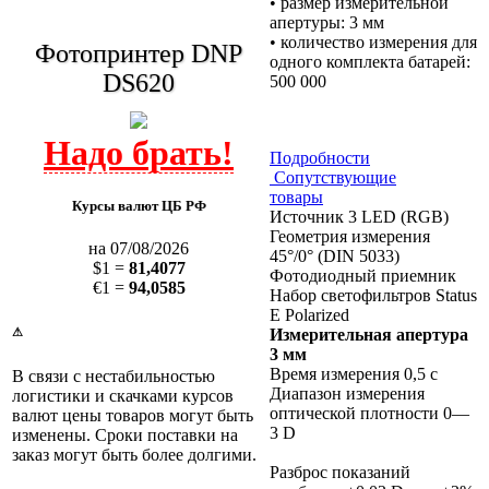
• размер измерительной
апертуры: 3 мм
• количество измерения для
Фотопринтер DNP
одного комплекта батарей:
DS620
500 000
Подробности
Сопутствующие
товары
Курсы валют ЦБ РФ
Источник 3 LED (RGB)
Геометрия измерения
на 07/08/2026
45°/0° (DIN 5033)
$1 =
81,4077
Фотодиодный приемник
€1 =
94,0585
Набор светофильтров Status
E Polarized
Измерительная апертура
⚠
3 мм
Время измерения 0,5 с
В связи с нестабильностью
Диапазон измерения
логистики и скачками курсов
оптической плотности 0—
валют цены товаров могут быть
3 D
изменены. Сроки поставки на
заказ могут быть более долгими.
Разброс показаний