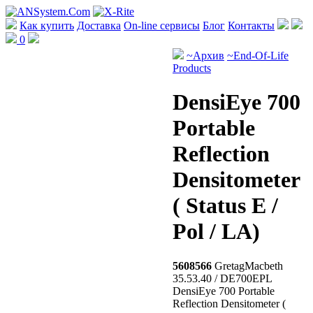
Как купить
Доставка
On-line сервисы
Блог
Контакты
0
~Архив
~End-Of-Life
Products
DensiEye 700
Portable
Reflection
Densitometer
( Status E /
Pol / LA)
5608566
GretagMacbeth
35.53.40 / DE700EPL
DensiEye 700 Portable
Reflection Densitometer (