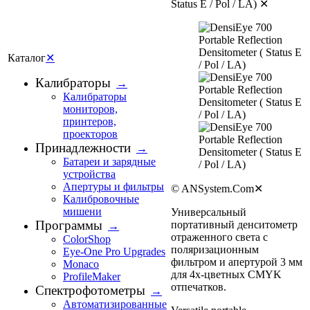
Status E / Pol / LA)
✕
Каталог
✕
Калибраторы
→
Калибраторы
мониторов,
принтеров,
проекторов
Принадлежности
→
Батареи и зарядные
устройства
Апертуры и фильтры
© ANSystem.Com
✕
Калибровочные
мишени
Универсальный
Программы
портативный денситометр
→
отраженного света с
ColorShop
поляризационным
Eye-One Pro Upgrades
фильтром и апертурой 3 мм
Monaco
для 4х-цветных CMYK
ProfileMaker
отпечатков.
Спектрофотометры
→
Автоматизированные