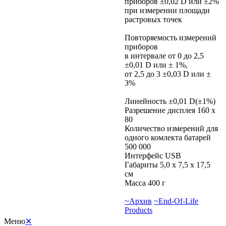
приборов ±0,02 D или ±2%
при измерении площади
растровых точек
Повторяемость измерений
приборов
в интервале от 0 до 2,5
±0,01 D или ± 1%,
от 2,5 до 3 ±0,03 D или ±
3%
Линейность ±0,01 D(±1%)
Разрешение дисплея 160 х
80
Количество измерений для
одного комлекта батарей
500 000
Интерфейс USB
Габариты 5,0 x 7,5 x 17,5
см
Масса 400 г
~Архив
~End-Of-Life
Products
Меню
✕