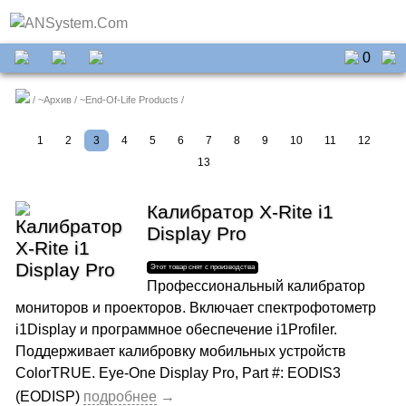
0
~Архив
~End-Of-Life Products
1
2
3
4
5
6
7
8
9
10
11
12
13
Калибратор X-Rite i1
Display Pro
Профессиональный калибратор
мониторов и проекторов. Включает спектрофотометр
i1Display и программное обеспечение i1Profiler.
Поддерживает калибровку мобильных устройств
ColorTRUE. Eye-One Display Pro, Part #: EODIS3
(EODISP)