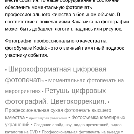
месте события, то наше оборудование в состоянии
обеспечить моментальную фотопечать
профессионального качества в большом объеме. В
соответствие с пожеланиями Заказчика на фотографии
может быть добавлен логотип, надпись или рисунок.
Фотография профессионального качества на
фотобумаге Kodak - это отличный памятный подарок
участнику события.
Широкоформатная цифровая
•
фотопечать
Моментальная фотопечать на
•
Ретушь цифровых
мероприятиях
•
фотографий. Цветокоррекция.
•
Профессиональная сухая фотопечать высшего
качества
•
•
Фотосъемка ювелирных
Архитектурая фотосъемка
украшений
•
Создание слайд-шоу, видео презентаций, видео
•
•
каталогов на DVD
Профессиональная фотопечать на выезде