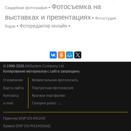
Фотосъемка на
•
Свадебная фотография
выставках и презентациях
•
Фотостудия
•
Фоторедактор онлайн
•
Кодак
© 1996-2026
ANSystem Company Ltd.
Копирование материалов с сайта запрещено.
О компании
Моментальная фотопечать
Карта сайта
Портретная фотосессия
Контакты
Краткое портфолио
e-mail
Галерея работ →
Принтер DNP DS-RX1HS
Бумага DNP DS-RX1HS(4x6)