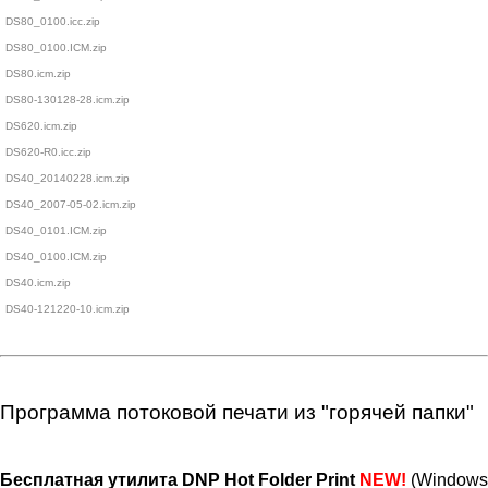
DS80_0100.icc.zip
DS80_0100.ICM.zip
DS80.icm.zip
DS80-130128-28.icm.zip
DS620.icm.zip
DS620-R0.icc.zip
DS40_20140228.icm.zip
DS40_2007-05-02.icm.zip
DS40_0101.ICM.zip
DS40_0100.ICM.zip
DS40.icm.zip
DS40-121220-10.icm.zip
Программа потоковой печати из "горячей папки"
Бесплатная утилита DNP Hot Folder Print
(Windows