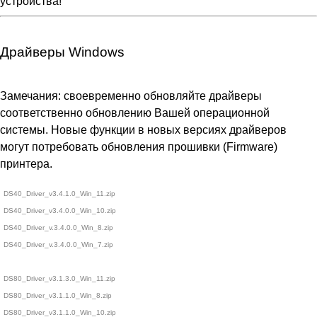
устройства!
Драйверы Windows
Замечания: своевременно обновляйте драйверы
соответственно обновлению Вашей операционной
системы. Новые функции в новых версиях драйверов
могут потребовать обновления прошивки (Firmware)
принтера.
DS40_Driver_v3.4.1.0_Win_11.zip
DS40_Driver_v3.4.0.0_Win_10.zip
DS40_Driver_v.3.4.0.0_Win_8.zip
DS40_Driver_v.3.4.0.0_Win_7.zip
DS80_Driver_v3.1.3.0_Win_11.zip
DS80_Driver_v3.1.1.0_Win_8.zip
DS80_Driver_v3.1.1.0_Win_10.zip