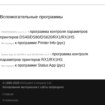
Вспомогательные программы
- программа контроля параметров
PRINTERINFO v1.2.1.1
принтеров DS40/DS80/DS620/RX1/RX1HS
к программе Printer Info (рус)
Инструкция
- программа контроля
Status App for DS-RX1 and DS-RX1HS v1.0
параметров принтеров RX1/RX1HS
к программе Status App (рус)
Инструкция
© 1996-2026
ANSystem Company Ltd.
Копирование материалов с сайта запрещено.
Главная
О компании