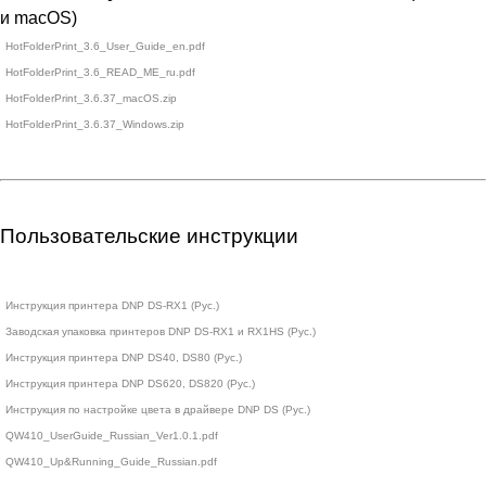
и macOS)
HotFolderPrint_3.6_User_Guide_en.pdf
HotFolderPrint_3.6_READ_ME_ru.pdf
HotFolderPrint_3.6.37_macOS.zip
HotFolderPrint_3.6.37_Windows.zip
Пользовательские инструкции
Инструкция принтера DNP DS-RX1 (Рус.)
Заводская упаковка принтеров DNP DS-RX1 и RX1HS (Рус.)
Инструкция принтера DNP DS40, DS80 (Рус.)
Инструкция принтера DNP DS620, DS820 (Рус.)
Инструкция по настройке цвета в драйвере DNP DS (Рус.)
QW410_UserGuide_Russian_Ver1.0.1.pdf
QW410_Up&Running_Guide_Russian.pdf