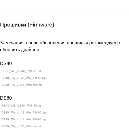
Прошивки (Firmware)
Замечания: после обновления прошивки рекомендуется
обновить драйвер.
DS40
READ_ME_DS40_FW1.61.txt
DS40_FW_v1.70_Win_7-8-10.zip
DS40_FW_v1.61_Windows.zip
DS80
READ_ME_DS80_FW1.30.txt
DS80_FW_v1.42_Win_7-8-10.zip
DS80_FW_v1.41_Win_7-8-10.zip
DS80_FW_v1.30_Windows.zip