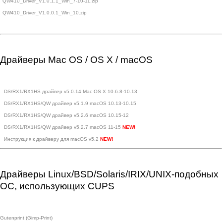
QW410_Driver_V1.0.1.1_Win_7-10-11.zip
QW410_Driver_V1.0.0.1_Win_10.zip
Драйверы Mac OS / OS X / macOS
DS/RX1/RX1HS драйвер v5.0.14 Mac OS X 10.6.8-10.13
DS/RX1/RX1HS/QW драйвер v5.1.9 macOS 10.13-10.15
DS/RX1/RX1HS/QW драйвер v5.2.6 macOS 10.15-12
DS/RX1/RX1HS/QW драйвер v5.2.7 macOS 11-15
Инструкция к драйверу для macOS v5.2
Драйверы Linux/BSD/Solaris/IRIX/UNIX-подобных
ОС, использующих CUPS
Gutenprint (Gimp-Print)