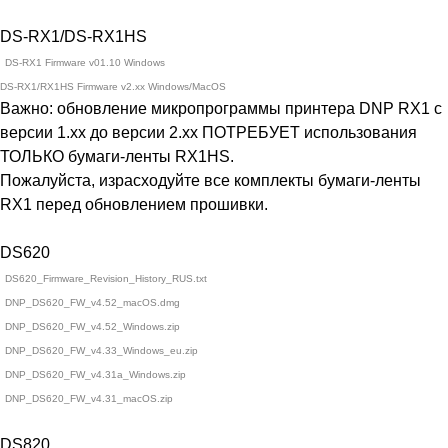
DS-RX1/DS-RX1HS
DS-RX1 Firmware v01.10 Windows
DS-RX1/RX1HS Firmware v2.xx Windows/MacOS
Важно: обновление микропрограммы принтера DNP RX1 с
версии 1.хх до версии 2.хх ПОТРЕБУЕТ использования
ТОЛЬКО бумаги-ленты RX1HS.
Пожалуйста, израсходуйте все комплекты бумаги-ленты
RX1 перед обновлением прошивки.
DS620
DS620_Firmware_Revision_History_RUS.txt
DNP_DS620_FW_v4.52_macOS.dmg
DNP_DS620_FW_v4.52_Windows.zip
DNP_DS620_FW_v4.33_Windows_eu.zip
DNP_DS620_FW_v4.31a_Windows.zip
DNP_DS620_FW_v4.31_macOS.zip
DS820