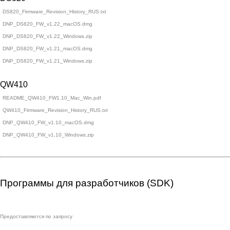
DS820_Firmware_Revision_History_RUS.txt
DNP_DS820_FW_v1.22_macOS.dmg
DNP_DS820_FW_v1.22_Windows.zip
DNP_DS820_FW_v1.21_macOS.dmg
DNP_DS820_FW_v1.21_Windows.zip
QW410
README_QW410_FW1.10_Mac_Win.pdf
QW410_Firmware_Revision_History_RUS.txt
DNP_QW410_FW_v1.10_macOS.dmg
DNP_QW410_FW_v1.10_Windows.zip
Программы для разработчиков (SDK)
Предоставляются по запросу