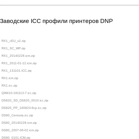
Заводские ICC профили принтеров DNP
RX1_cEU_v2.zip
RX1_SC_WP.zip
RX1_20140228.icm.zip
RX1_2011-01-12.icm.zip
RX1_131101.ICC.zip
RX1.icm.zip
RX1.icc.zip
QW410-191113-7.icc.zip
DS820_SD_DS820_0010.icc.zip
DS820_PP_160823-6cp.icc.zip
DS80_Centuria.icc.zip
DS80_20140228.icm.zip
DS80_2007-06-02.icm.zip
DS80_0101.ICM.zip