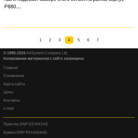
P880....
1
2
3
4
5
6
7
© 1996-2026
ANSystem Company Ltd.
Копирование материалов с сайта запрещено.
Главная
О компании
Карта сайта
Цены
Контакты
e-mail
Принтер DNP DS-RX1HS
Бумага DNP RX1HS(4x6)