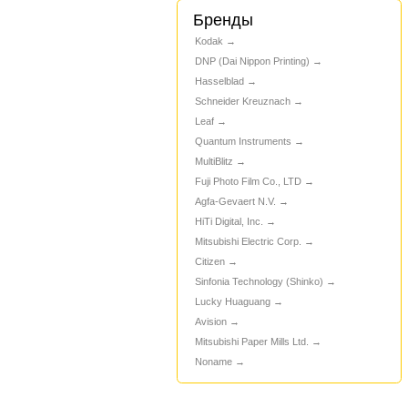
Бренды
Kodak
DNP (Dai Nippon Printing)
Hasselblad
Schneider Kreuznach
Leaf
Quantum Instruments
MultiBlitz
Fuji Photo Film Co., LTD
Agfa-Gevaert N.V.
HiTi Digital, Inc.
Mitsubishi Electric Corp.
Citizen
Sinfonia Technology (Shinko)
Lucky Huaguang
Avision
Mitsubishi Paper Mills Ltd.
Noname