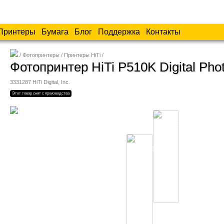
Принтеры
Бумага
Блог
Поддержка
Контакты
Фотопринтеры
Принтеры HiTi
Фотопринтер HiTi P510K Digital Phot
3331287
HiTi Digital, Inc.