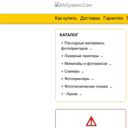
Как купить
Доставка
Гарантия
КАТАЛОГ
Расходные материалы
фотопринтеров
→
Лазерные принтеры
→
Минилабы и фотокиоски
→
Сканеры
→
Фотопринтеры
→
Фототехнические пленки
→
~Архив
→
⚠