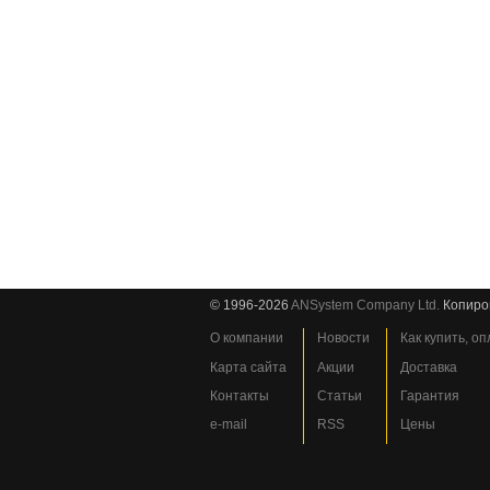
© 1996-2026
ANSystem Company Ltd.
Копиро
О компании
Новости
Как купить, о
Карта сайта
Акции
Доставка
Контакты
Статьи
Гарантия
e-mail
RSS
Цены