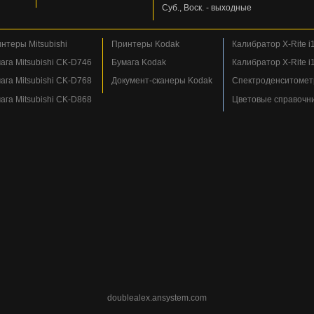
Суб., Воск. - выходные
нтеры Mitsubishi
Принтеры Kodak
Калибратор X-Rite i1
ага Mitsubishi CK-D746
Бумага Kodak
Калибратор X-Rite i1
ага Mitsubishi CK-D768
Документ-сканеры Kodak
Спектроденситометр
ага Mitsubishi CK-D868
Цветовые справочн
doublealex.ansystem.com