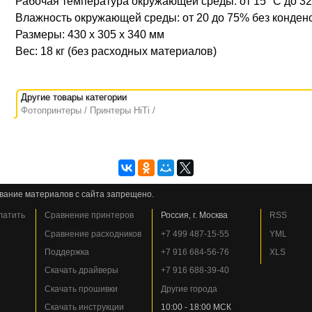
Рабочая температура окружающей среды: от 15° C до 32
Влажность окружающей среды: от 20 до 75% без конден
Размеры: 430 x 305 x 340 мм
Вес: 18 кг (без расходных материалов)
Фотопринтеры
Принтеры HiTi
вание материалов с сайта запрещено.
платить
Сравнение принтеров
Россия, г. Москва
RSS
Сравнение расходников
+7 499 487-15-55
YML
Поддержка
+7 916 684-56-76
XLS
Скачать драйверы
+7 916 688-39-40
Скачать прошивки
Другие города
Скачать инструкции
10:00 - 18:00 МСК