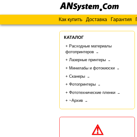
Как купить
Доставка
Гарантия
КАТАЛОГ
Расходные материалы
фотопринтеров
→
Лазерные принтеры
→
Минилабы и фотокиоски
→
Сканеры
→
Фотопринтеры
→
Фототехнические пленки
→
~Архив
→
⚠