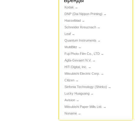
Бренды
Kodak
DNP (Dai Nippon Printing)
Hasselblad
Schneider Kreuznach
Leaf
Quantum Instruments
MultiBlitz
Fuji Photo Film Co., LTD
Agfa-Gevaert N.V.
HiTi Digital, Inc.
Mitsubishi Electric Corp.
Citizen
Sinfonia Technology (Shinko)
Lucky Huaguang
Avision
Mitsubishi Paper Mills Ltd.
Noname