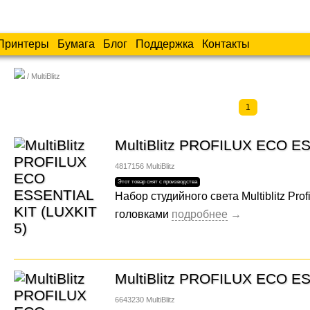
Принтеры
Бумага
Блог
Поддержка
Контакты
MultiBlitz
1
MultiBlitz PROFILUX ECO ES
4817156
MultiBlitz
Набор студийного света Multiblitz Pro
головками
MultiBlitz PROFILUX ECO ES
6643230
MultiBlitz