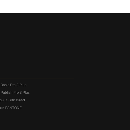
Basic Pro 3 Plus
Publish Pro 3 Plus
ы X-Rite eXact
ики PANTONE