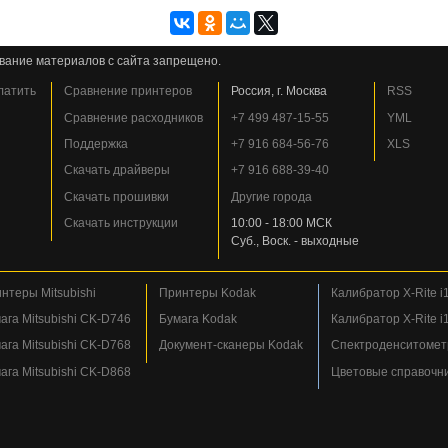
вание материалов с сайта запрещено.
платить
Сравнение принтеров
Россия, г. Москва
RSS
Сравнение расходников
+7 499 487-15-55
YML
Поддержка
+7 916 684-56-76
XLS
Скачать драйверы
+7 916 688-39-40
Скачать прошивки
Другие города
Скачать инструкции
10:00 - 18:00 МСК
Суб., Воск. - выходные
нтеры Mitsubishi
Принтеры Kodak
Калибратор X-Rite i1
ага Mitsubishi CK-D746
Бумага Kodak
Калибратор X-Rite i1
ага Mitsubishi CK-D768
Документ-сканеры Kodak
Спектроденситометр
ага Mitsubishi CK-D868
Цветовые справочн