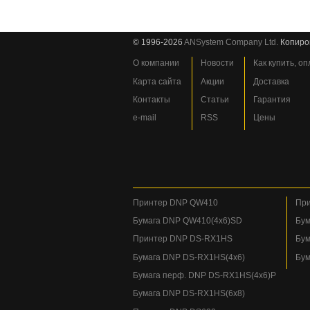
© 1996-2026
ANSystem Company Ltd.
Копиро
О компании
Новости
Как купить, о
Карта сайта
Акции
Доставка
Контакты
Статьи
Гарантия
e-mail
RSS
Цены
Принтер DNP QW410
При
Бумага DNP QW410(4x6)SD
Бум
Принтер DNP DS-RX1HS
Бум
Бумага DNP DS-RX1HS(4x6)
Бум
Бумага перф. DNP DS-RX1HS(4x6)P
Бумага DNP DS-RX1HS(6x8)