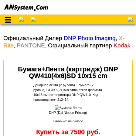
Официальный Дилер
DNP Photo Imaging
,
X-
Rite
,
PANTONE
, Официальный партнер
Kodak
Бумага+Лента (картридж) DNP
QW410(4x6)SD 10x15 cm
Донорная лента (2 рулона) + бумага (2
рулона) на 300 (2x150) отпечатков формата
10x15 см фотопринтера DNP QW410. Код
производителя 212414.
DNP (Dai Nippon Printing)
Наличие:
на складе