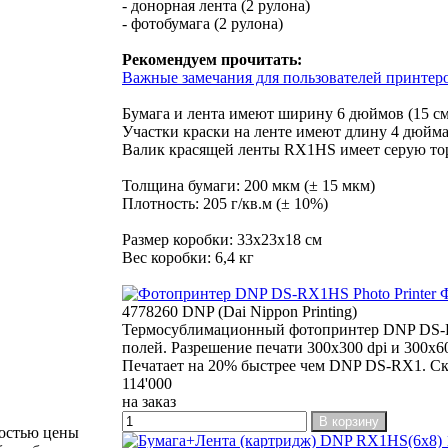
- донорная лента (2 рулона)
- фотобумага (2 рулона)
Рекомендуем прочитать:
Важные замечания для пользователей принте
Бумага и лента имеют ширину 6 дюймов (15 см
Участки краски на ленте имеют длину 4 дюйма
Валик красящей ленты RX1HS имеет серую то
Толщина бумаги: 200 мкм (± 15 мкм)
Плотность: 205 г/кв.м (± 10%)
Размер коробки: 33х23х18 см
Вес коробки: 6,4 кг
Ф
4778260 DNP (Dai Nippon Printing)
Термосублимационный фотопринтер DNP DS-RX
полей. Разрешение печати 300x300 dpi и 300x
Печатает на 20% быстрее чем DNP DS-RX1. Ско
114'000
на заказ
В корзину
ностью цены