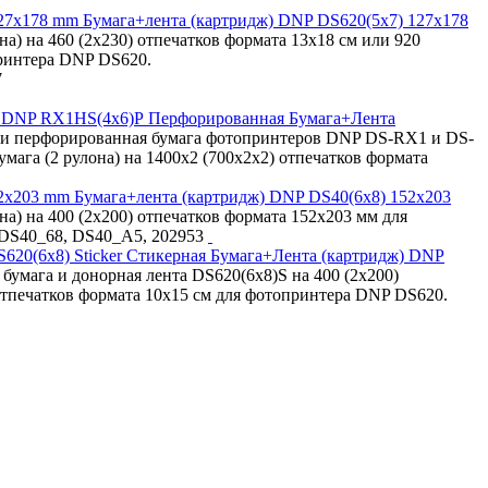
Бумага+лента (картридж) DNP DS620(5x7) 127x178
она) на 460 (2х230) отпечатков формата 13х18 см или 920
принтера DNP DS620.
7
Перфорированная Бумага+Лента
 и перфорированная бумага фотопринтеров DNP DS-RX1 и DS-
мага (2 рулона) на 1400х2 (700х2х2) отпечатков формата
Бумага+лента (картридж) DNP DS40(6x8) 152x203
она) на 400 (2х200) отпечатков формата 152x203 мм для
: DS40_68, DS40_A5, 202953
Стикерная Бумага+Лента (картридж) DNP
бумага и донорная лента DS620(6x8)S на 400 (2х200)
 отпечатков формата 10x15 см для фотопринтера DNP DS620.