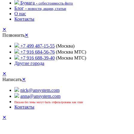
Бумага -
себестоимость фото
Блог -
новости, акции, статьи
О нас
Контакты
✕
Позвонить
✕
+7 499 487-15-55
(Москва)
+7 916 684-56-76
(Москва МТС)
+7 916 688-39-40
(Москва МТС)
Другие города
✕
Написать
✕
nick@ansystem.com
anna@ansystem.com
Письма без темы могут быть отфильтрованы как спам
Контакты
✕