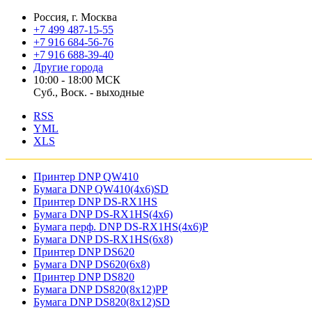
Россия, г. Москва
+7 499 487-15-55
+7 916 684-56-76
+7 916 688-39-40
Другие города
10:00 - 18:00 МСК
Суб., Воск. - выходные
RSS
YML
XLS
Принтер DNP QW410
Бумага DNP QW410(4x6)SD
Принтер DNP DS-RX1HS
Бумага DNP DS-RX1HS(4x6)
Бумага перф. DNP DS-RX1HS(4x6)P
Бумага DNP DS-RX1HS(6x8)
Принтер DNP DS620
Бумага DNP DS620(6x8)
Принтер DNP DS820
Бумага DNP DS820(8x12)PP
Бумага DNP DS820(8x12)SD