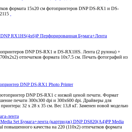
чатков формата 15x20 cм фотопринтеров DNP DS-RX1 и DS-
02115
Перфорированная Бумага+Лента
топринтеров DNP DS-RX1 и DS-RX1HS. Лента (2 рулона) +
(700х2х2) отпечатков формата 10x7.5 cм. Печать фотографий из
принтер DNP DS-RX1 Photo Printer
отопринтер DNP DS-RX1 с низкой ценой печати. Формат
ешение печати 300x300 dpi и 300x600 dpi. Драйверы для
ринтера: 32 x 28 x 35 см. Вес 13,8 кГ. Заменен новой моделью
ага-лента
Бумага+лента (картридж) DNP DS820(A4)PP Media
tal повышенного качества на 220 (110х2) отпечатков формата