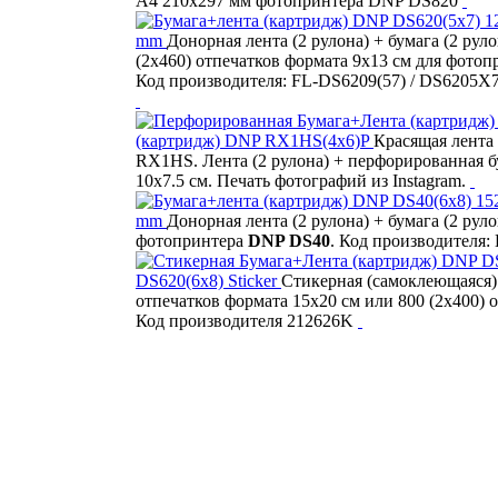
A4 210x297 мм фотопринтера DNP DS820
mm
Донорная лента (2 рулона) + бумага (2 рул
(2х460) отпечатков формата 9х13 см для фото
Код производителя: FL-DS6209(57) / DS6205X
(картридж) DNP RX1HS(4x6)P
Красящая лента
RX1HS. Лента (2 рулона) + перфорированная бу
10x7.5 cм. Печать фотографий из Instagram.
mm
Донорная лента (2 рулона) + бумага (2 рул
фотопринтера
DNP DS40
. Код производителя
DS620(6x8) Sticker
Стикерная (самоклеющаяся) 
отпечатков формата 15x20 см или 800 (2х400)
Код производителя 212626K