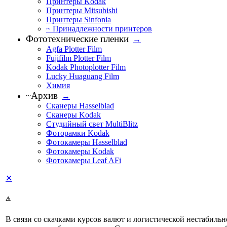
Принтеры Kodak
Принтеры Mitsubishi
Принтеры Sinfonia
~ Принадлежности принтеров
Фототехнические пленки
→
Agfa Plotter Film
Fujifilm Plotter Film
Kodak Photoplotter Film
Lucky Huaguang Film
Химия
~Архив
→
Сканеры Hasselblad
Сканеры Kodak
Студийный свет MultiBlitz
Фоторамки Kodak
Фотокамеры Hasselblad
Фотокамеры Kodak
Фотокамеры Leaf AFi
✕
⚠
В связи со скачками курсов валют и логистической нестабиль