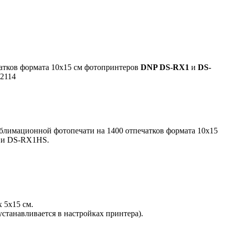
ечатков формата 10x15 cм фотопринтеров
DNP DS-RX1
и
DS-
2114
ублимационной фотопечати на 1400 отпечатков формата 10x15
 и DS-RX1HS.
 5х15 см.
станавливается в настройках принтера).