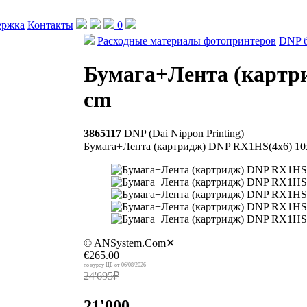
ержка
Контакты
0
Расходные материалы фотопринтеров
DNP б
Бумага+Лента (картр
cm
3865117
DNP (Dai Nippon Printing)
Бумага+Лента (картридж) DNP RX1HS(4x6) 10
© ANSystem.Com
✕
€265.00
06/08/2026
24'695₽
21'000