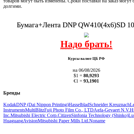
товаров могут быть изменены. Сроки поставки на заказ могут 
долгими.
Бумага+Лента DNP QW410(4x6)SD 10
Курсы валют ЦБ РФ
на 06/08/2026
$1 =
80,9293
€1 =
93,1901
Бренды
Kodak
DNP (Dai Nippon Printing)
Hasselblad
Schneider Kreuznach
L
Instruments
MultiBlitz
Fuji Photo Film Co., LTD
Agfa-Gevaert N.V.
Hi
Inc.
Mitsubishi Electric Corp.
Citizen
Sinfonia Technology (Shinko)
Lu
Huaguang
Avision
Mitsubishi Paper Mills Ltd.
Noname