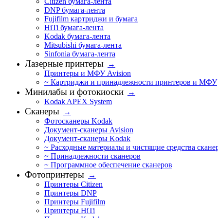
Citizen бумага-лента
DNP бумага-лента
Fujifilm картриджи и бумага
HiTi бумага-лента
Kodak бумага-лента
Mitsubishi бумага-лента
Sinfonia бумага-лента
Лазерные принтеры
→
Принтеры и МФУ Avision
~ Картриджи и принадлежности принтеров и МФУ
Минилабы и фотокиоски
→
Kodak APEX System
Сканеры
→
Фотосканеры Kodak
Документ-сканеры Avision
Документ-сканеры Kodak
~ Расходные материалы и чистящие средства скане
~ Принадлежности сканеров
~ Программное обеспечение сканеров
Фотопринтеры
→
Принтеры Citizen
Принтеры DNP
Принтеры Fujifilm
Принтеры HiTi