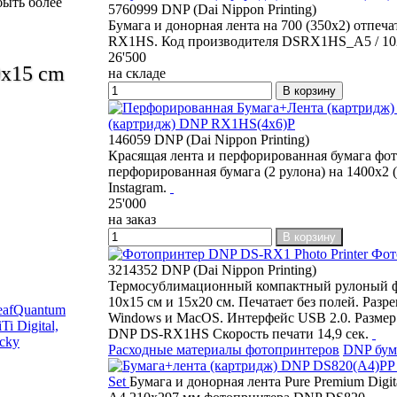
быть более
5760999 DNP (Dai Nippon Printing)
Бумага и донорная лента на 700 (350х2) отпе
RX1HS. Код производителя DSRX1HS_A5 / 1
26'500
x15 cm
на складе
В корзину
(картридж) DNP RX1HS(4x6)P
146059 DNP (Dai Nippon Printing)
Красящая лента и перфорированная бумага фо
перфорированная бумага (2 рулона) на 1400х2 
Instagram.
25'000
на заказ
В корзину
Фото
3214352 DNP (Dai Nippon Printing)
Термосублимационный компактный рулоный ф
10x15 см и 15х20 см. Печатает без полей. Разр
eaf
Quantum
Windows и MacOS. Интерфейс USB 2.0. Размер п
Ti Digital,
DNP DS-RX1HS Скорость печати 14,9 сек.
cky
Расходные материалы фотопринтеров
DNP бум
Set
Бумага и донорная лента Pure Premium Digi