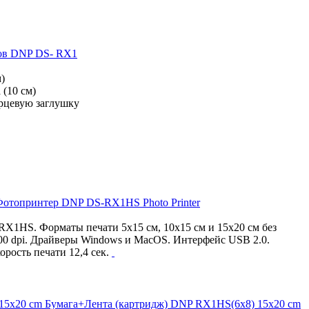
ров DNP DS- RX1
)
 (10 см)
рцевую заглушку
отопринтер DNP DS-RX1HS Photo Printer
1HS. Форматы печати 5х15 см, 10x15 см и 15х20 см без
600 dpi. Драйверы Windows и MacOS. Интерфейс USB 2.0.
рость печати 12,4 сек.
Бумага+Лента (картридж) DNP RX1HS(6x8) 15x20 cm