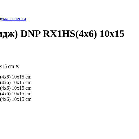
умага-лента
идж) DNP RX1HS(4x6) 10x15
x15 cm
✕