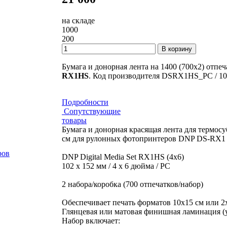
на складе
1000
200
В корзину
Бумага и донорная лента на 1400 (700х2) отп
RX1HS
. Код производителя DSRX1HS_PC / 10
Подробности
Сопутствующие
товары
Бумага и донорная красящая лента для термос
cм для рулонных фотопринтеров DNP DS-RX1
ров
DNP Digital Media Set RX1HS (4x6)
102 x 152 мм / 4 x 6 дюйма / PC
2 набора/коробка (700 отпечатков/набор)
Обеспечивает печать форматов 10х15 см или 2х
Глянцевая или матовая финишная ламинация (у
Набор включает: