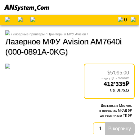
0
Лазерные принтеры
Принтеры и МФУ Avision
Лазерное МФУ Avision AM7640i
(000-0891A-0KG)
$5'095.00
06/08/2026
412'335
на заказ
0
0
В корзину