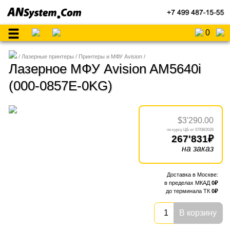
0
Лазерные принтеры
Принтеры и МФУ Avision
Лазерное МФУ Avision AM5640i
(000-0857E-0KG)
$3'290.00
07/08/2026
267'831
на заказ
0
0
В корзину