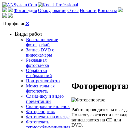
Фотостудия
Оборудование
О нас
Новости
Контакты
Портфолио
✕
Виды работ
Восстановление
фотографий
Запись DVD с
видеокамеры
Рекламная
фотосъемка
Обработка
изображений
Портретное фото
Фоторепорта
Моментальная
фотопечать
Слайд-шоу и видео
презентации
Сканирование пленок
Работа проводится на выезде
Фоторепортаж
По итогу фотосесии все кад
Фотопечать на выезде
записываются на CD или
Фотопечать
DVD.
термосублимационная