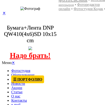
Фотосъем
•
Фоторедактор
интерьеров
онлайн
•
Фотостудия Кодак
✕
Бумага+Лента DNP
QW410(4x6)SD 10x15
cm
Меню
✕
Фотостудия
Оборудование
☰ ПОРТФОЛИО
Новости
Акции
Статьи
О нас
Контакты
e-mail