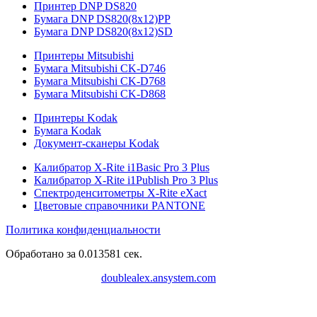
Принтер DNP DS820
Бумага DNP DS820(8x12)PP
Бумага DNP DS820(8x12)SD
Принтеры Mitsubishi
Бумага Mitsubishi CK-D746
Бумага Mitsubishi CK-D768
Бумага Mitsubishi CK-D868
Принтеры Kodak
Бумага Kodak
Документ-сканеры Kodak
Калибратор X-Rite i1Basic Pro 3 Plus
Калибратор X-Rite i1Publish Pro 3 Plus
Спектроденситометры X-Rite eXact
Цветовые справочники PANTONE
Политика конфиденциальности
Обработано за 0.013581 сек.
doublealex.ansystem.com