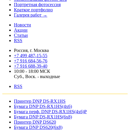
Портретная фотосессия
Краткое портфолио
Галерея работ →
Новости
Акции
Статьи
RSS
Россия, г. Москва
+7 499 487-15-55
+7 916 684-56-76
+7 916 688-39-40
10:00 - 18:00 МСК
Суб., Воск. - выходные
RSS
Принтер DNP DS-RX1HS
Бумага DNP DS-RX1HS(4x6)
Бумага перф. DNP DS-RX1HS(4x6)P
Бумага DNP DS-RX1HS(6x8)
Принтер DNP DS620
Бумага DNP DS620(6x8)