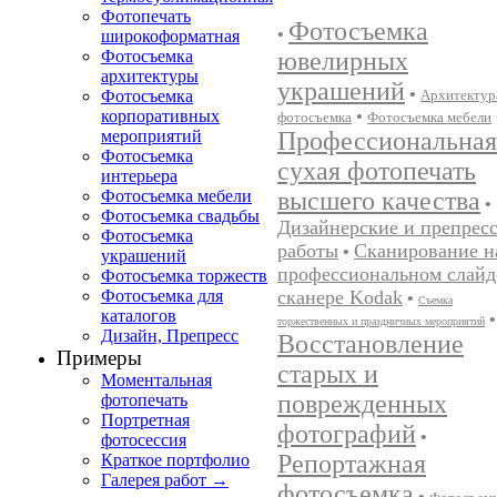
Фотопечать
Фотосъемка
•
широкоформатная
ювелирных
Фотосъемка
архитектуры
украшений
•
Архитектур
Фотосъемка
•
корпоративных
фотосъемка
Фотосъемка мебели
Профессиональная
мероприятий
Фотосъемка
сухая фотопечать
интерьера
высшего качества
Фотосъемка мебели
•
Фотосъемка свадьбы
Дизайнерские и препрес
Фотосъемка
работы
Сканирование н
•
украшений
профессиональном слайд
Фотосъемка торжеств
сканере Kodak
Фотосъемка для
•
Съемка
каталогов
•
торжественных и праздничных мероприятий
Дизайн, Препресс
Восстановление
Примеры
старых и
Моментальная
поврежденных
фотопечать
Портретная
фотографий
•
фотосессия
Репортажная
Краткое портфолио
Галерея работ →
фотосъемка
•