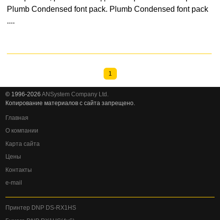
Plumb Condensed font pack. Plumb Condensed font pack
....
1
© 1996-2026
ANSystem Company Ltd.
Копирование материалов с сайта запрещено.
Главная
О компании
Карта сайта
Цены
Контакты
e-mail
Принтер DNP DS-RX1HS