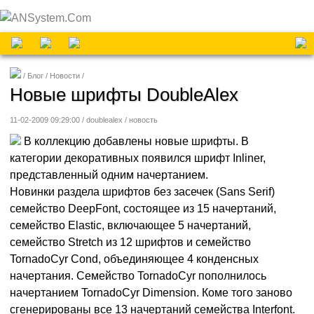
Блог
Новости
Новые шрифты DoubleAlex
11-02-2009 09:29:00 / doublealex /
новость
В коллекцию добавлены новые шрифты. В
категории декоративных появился шрифт Inliner,
представленный одним начертанием.
Новинки раздела шрифтов без засечек (Sans Serif)
семейство DeepFont, состоящее из 15 начертаний,
семейство Elastic, включающее 5 начертаний,
семейство Stretch из 12 шрифтов и семейство
TornadoCyr Cond, объединяющее 4 конденсных
начертания. Семейство TornadoCyr пополнилось
начертанием TornadoCyr Dimension. Коме того заново
сгенерированы все 13 начертаний семейства Interfont.