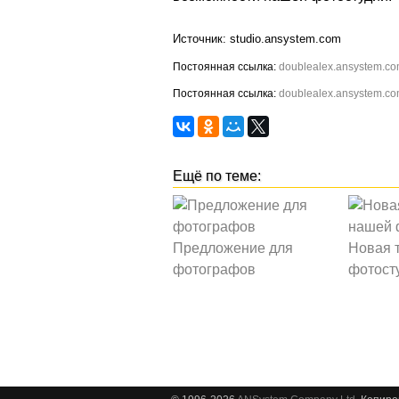
studio.ansystem.com
doublealex.ansystem.co
doublealex.ansystem.co
Предложение для
Новая 
фотографов
фотост