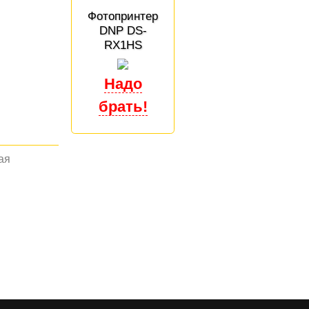
Фотопринтер
DNP DS-
RX1HS