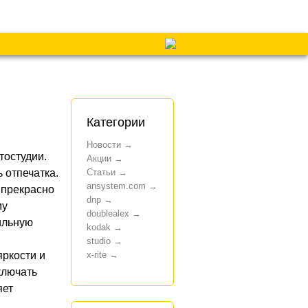
Категории
Новости
тостудии.
Акции
Статьи
 отпечатка.
ansystem.com
 прекрасно
dnp
му
doublealex
ильную
kodak
studio
x-rite
ркости и
ключать
яет