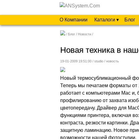
О Компании
Каталоги ▾
Блог
Блог
Новости
Новая техника в на
19-01-2009 19:51:00 / studio /
новость
Новый термосублимационный фото
Теперь мы печатаем форматы от 
работает с компьютерами Mac и, 
профилированию от захвата изоб
цветопередачу. Драйвер для Mac
функциями принтера, включая во
контраста, резкости картинки. Д
защитную ламинацию. Новое при
возможности нашей фотостудии.