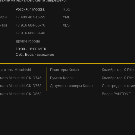
вание материалов с сайта запрещено.
Россия, г. Москва
RSS
веры
+7 499 487-15-55
YML
ивки
+7 916 684-56-76
XLS
+7 916 688-39-40
Другие города
10:00 - 18:00 МСК
Суб., Воск. - выходные
интеры Mitsubishi
Принтеры Kodak
Калибратор X-Rite i
мага Mitsubishi CK-D746
Бумага Kodak
Калибратор X-Rite i
мага Mitsubishi CK-D768
Документ-сканеры Kodak
Спектроденситомет
мага Mitsubishi CK-D868
Веера PANTONE