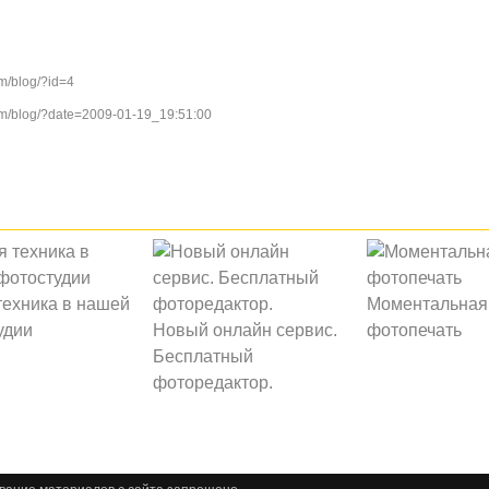
m/blog/?id=4
m/blog/?date=2009-01-19_19:51:00
техника в нашей
Моментальная
удии
Новый онлайн сервис.
фотопечать
Бесплатный
фоторедактор.