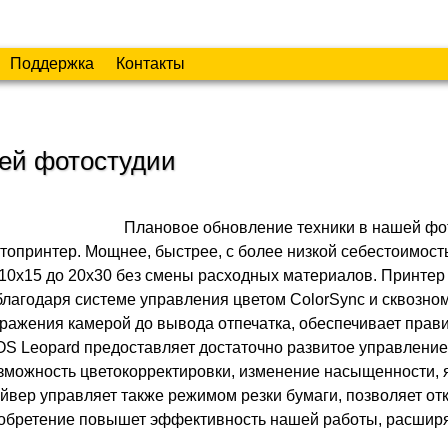
Поддержка
Контакты
шей фотостудии
Плановое обновление техники в нашей фо
принтер. Мощнее, быстрее, с более низкой себестоимость
10х15 до 20х30 без смены расходных материалов. Принтер
благодаря системе управления цветом ColorSync и сквозно
ражения камерой до вывода отпечатка, обеспечивает прав
OS Leopard предоставляет достаточно развитое управление
зможность цветокорректировки, изменение насыщенности, я
райвер управляет также режимом резки бумаги, позволяет от
обретение повышет эффективность нашей работы, расшир