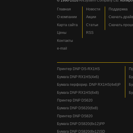
© 1996-2026
ANSystem Company Ltd.
Копиро
Главная
Новости
Поддержка
О компании
Акции
Скачать драй
Карта сайта
Статьи
Скачать прош
Цены
RSS
Контакты
e-mail
Принтер DNP DS-RX1HS
Пр
Бумага DNP RX1HS(4x6)
Бу
Бумага перфорир. DNP RX1HS(4x6)P
Бу
Бумага DNP RX1HS(6x8)
Бу
Принтер DNP DS620
Бумага DNP DS620(6x8)
Принтер DNP DS820
Бумага DNP DS820(8x12)PP
Бумага DNP DS820(8x12)SD