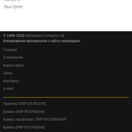
© 1996-2026
ANSystem Company Ltd.
Копирование материалов с сайта запрещено.
Главная
О компании
Карта сайта
Цены
Контакты
e-mail
Принтер DNP DS-RX1HS
Бумага DNP RX1HS(4x6)
Бумага перфорир. DNP RX1HS(4x6)P
Бумага DNP RX1HS(6x8)