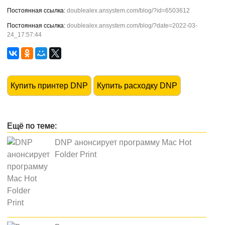
doublealex.ansystem.com/blog/?id=6503612
doublealex.ansystem.com/blog/?date=2022-03-
24_17:57:44
Купить принтер DNP
Купить расходку DNP
DNP анонсирует программу Mac Hot
Folder Print